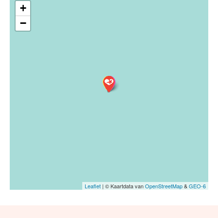
+
−
Leaflet
| © Kaartdata van
OpenStreetMap
&
GEO-6